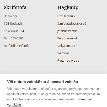
Skrifstofa
Hagkaup
Skútuvogi 5
Um Hagkaup
104, Reykjavík
Samfélagsleg ábyrgð
Kt. 430698-3549
Jafnlaunastefna
Sími: 563-5000
Persónuvernd
Starfsfólk skrifstofu
Sækja um starf
Skilmálar
Fréttir og blogg
Þjónusta
Samfélagsmiðlar
Við notum vafrakökur á þessari vefsíðu
Afhendingarmöguleikar
Instagram
Við notum vafrakökur til að safna og greina upplýsingar um notkun
og virkni vefsíðunnar, til að geta notað lausnir frá samfélagsmiðlum
Skilareglur
Instagram - Snyrtivara
og til að bæta efni og birta viðeigandi markaðsefni.
Nánar um
Algengar spurningar
Facebook
vafrakökur