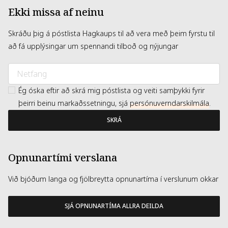
Ekki missa af neinu
Skráðu þig á póstlista Hagkaups til að vera með þeim fyrstu til
að fá upplýsingar um spennandi tilboð og nýjungar
Ég óska eftir að skrá mig póstlista og veiti samþykki fyrir
þeirri beinu markaðssetningu, sjá
persónuverndarskilmála
.
SKRÁ
Opnunartími verslana
Við bjóðum langa og fjölbreytta opnunartíma í verslunum okkar
SJÁ OPNUNARTÍMA ALLRA DEILDA