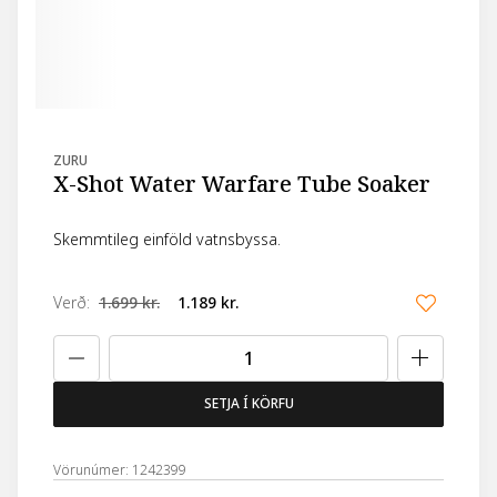
ZURU
X-Shot Water Warfare Tube Soaker
Skemmtileg einföld vatnsbyssa.
Verð
:
1.699 kr.
1.189 kr.
SETJA Í KÖRFU
Vörunúmer: 1242399