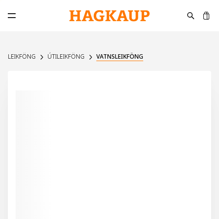
K
Opna aðalvalmynd
LEIKFÖNG
ÚTILEIKFÖNG
VATNSLEIKFÖNG
30%