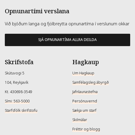
Opnunartími verslana
Við bjóðum langa og fjölbreytta opnunartíma í verslunum okkar
SJÁ OPNUNARTÍMA ALLRA DEILDA
Skrifstofa
Hagkaup
Skútuvogi 5
Um Hagkaup
104, Reykjavík
Samfélagsleg ábyrgð
Kt. 430698-3549
Jafnlaunastefna
Sími: 563-5000
Persónuvernd
Starfsfólk skrifstofu
Sækja um starf
Skilmálar
Fréttir og blogg