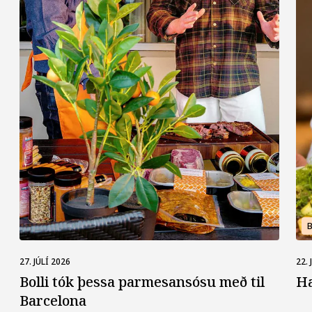
27. JÚLÍ 2026
22. 
Bolli tók þessa parmes­ansósu með til
H
Barcelona