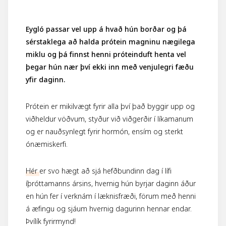
Eygló passar vel upp á hvað hún borðar og þá
sérstaklega að halda prótein magninu nægilega
miklu og þá finnst henni próteinduft henta vel
þegar hún nær því ekki inn með venjulegri fæðu
yfir daginn.
Prótein er mikilvægt fyrir alla því það byggir upp og
viðheldur vöðvum, styður við viðgerðir í líkamanum
og er nauðsynlegt fyrir hormón, ensím og sterkt
ónæmiskerfi.
Hér
er svo hægt að sjá hefðbundinn dag í lífi
íþróttamanns ársins, hvernig hún byrjar daginn áður
en hún fer í verknám í læknisfræði, förum með henni
á æfingu og sjáum hvernig dagurinn hennar endar.
Þvílík fyrirmynd!