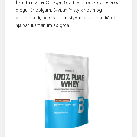
Í stuttu máli er Omega-3 gott fyrir hjarta og heila og
dregur úr bólgum, D-vítamín styrkir bein og
ónæmiskerfi, og C-vítamín styður ónæmiskerfið og
hjálpar líkamanum að gróa.