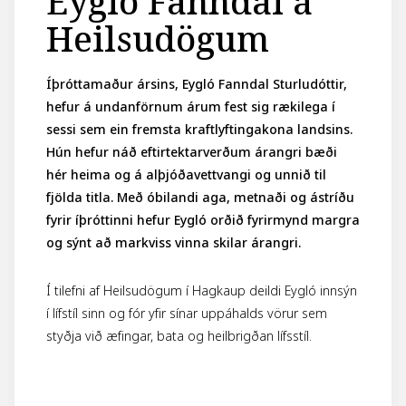
Eygló Fanndal á
Heilsudögum
Íþróttamaður ársins, Eygló Fanndal Sturludóttir,
hefur á undanförnum árum fest sig rækilega í
sessi sem ein fremsta kraftlyftingakona landsins.
Hún hefur náð eftirtektarverðum árangri bæði
hér heima og á alþjóðavettvangi og unnið til
fjölda titla. Með óbilandi aga, metnaði og ástríðu
fyrir íþróttinni hefur Eygló orðið fyrirmynd margra
og sýnt að markviss vinna skilar árangri.
Í tilefni af Heilsudögum í Hagkaup deildi Eygló innsýn
í lífstíl sinn og fór yfir sínar uppáhalds vörur sem
styðja við æfingar, bata og heilbrigðan lífsstíl.