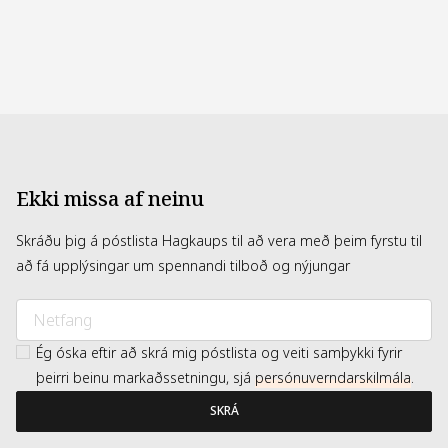
Ekki missa af neinu
Skráðu þig á póstlista Hagkaups til að vera með þeim fyrstu til
að fá upplýsingar um spennandi tilboð og nýjungar
Ég óska eftir að skrá mig póstlista og veiti samþykki fyrir
þeirri beinu markaðssetningu, sjá
persónuverndarskilmála
.
SKRÁ