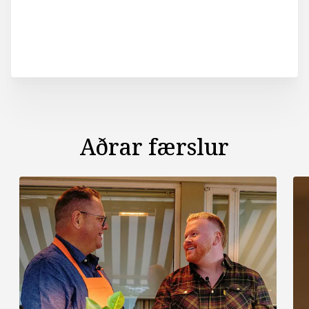
Aðrar færslur