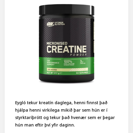
Eygló tekur kreatín daglega, henni finnst það
hjálpa henni virkilega mikið þar sem hún er í
styrktaríþrótt og tekur það hvenær sem er þegar
hún man eftir því yfir daginn.