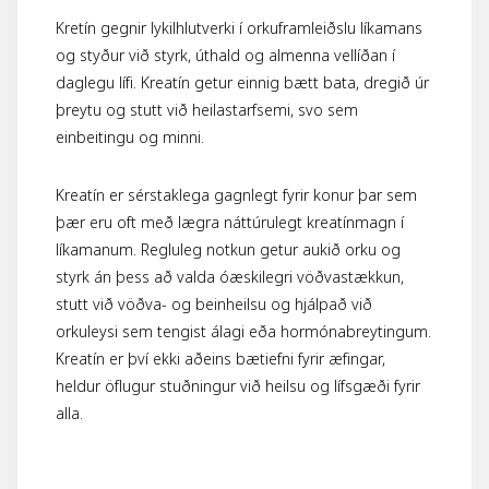
Kretín gegnir lykilhlutverki í orkuframleiðslu líkamans
og styður við styrk, úthald og almenna vellíðan í
daglegu lífi. Kreatín getur einnig bætt bata, dregið úr
þreytu og stutt við heilastarfsemi, svo sem
einbeitingu og minni.
Kreatín er sérstaklega gagnlegt fyrir konur þar sem
þær eru oft með lægra náttúrulegt kreatínmagn í
líkamanum. Regluleg notkun getur aukið orku og
styrk án þess að valda óæskilegri vöðvastækkun,
stutt við vöðva- og beinheilsu og hjálpað við
orkuleysi sem tengist álagi eða hormónabreytingum.
Kreatín er því ekki aðeins bætiefni fyrir æfingar,
heldur öflugur stuðningur við heilsu og lífsgæði fyrir
alla.