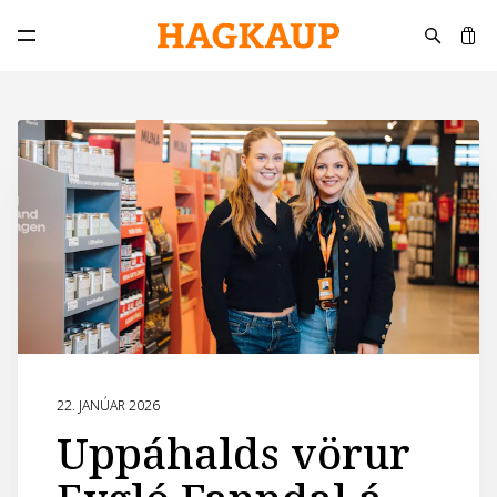
K
Opna aðalvalmynd
22. JANÚAR 2026
Uppáhalds vörur