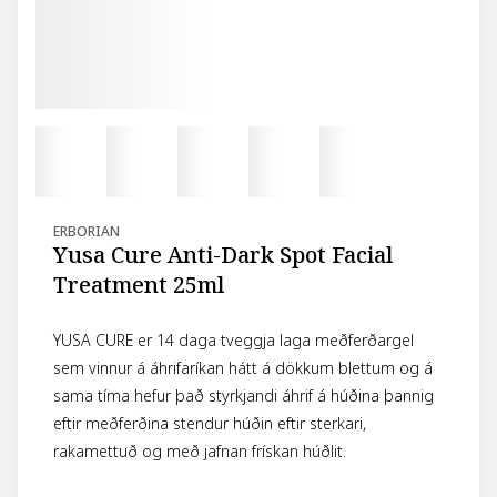
ERBORIAN
Yusa Cure Anti-Dark Spot Facial
Treatment 25ml
YUSA CURE er 14 daga tveggja laga meðferðargel
sem vinnur á áhrifaríkan hátt á dökkum blettum og á
sama tíma hefur það styrkjandi áhrif á húðina þannig
eftir meðferðina stendur húðin eftir sterkari,
rakamettuð og með jafnan frískan húðlit.