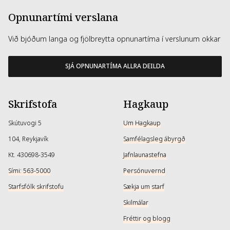
Opnunartími verslana
Við bjóðum langa og fjölbreytta opnunartíma í verslunum okkar
SJÁ OPNUNARTÍMA ALLRA DEILDA
Skrifstofa
Hagkaup
Skútuvogi 5
Um Hagkaup
104, Reykjavík
Samfélagsleg ábyrgð
Kt. 430698-3549
Jafnlaunastefna
Sími: 563-5000
Persónuvernd
Starfsfólk skrifstofu
Sækja um starf
Skilmálar
Fréttir og blogg