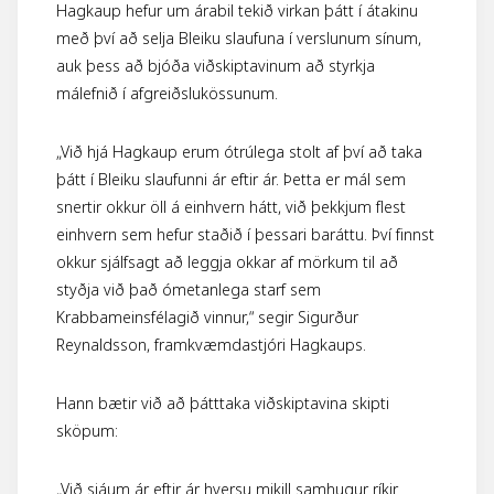
Hagkaup hefur um árabil tekið virkan þátt í átakinu
með því að selja Bleiku slaufuna í verslunum sínum,
auk þess að bjóða viðskiptavinum að styrkja
málefnið í afgreiðslukössunum.
„Við hjá Hagkaup erum ótrúlega stolt af því að taka
þátt í Bleiku slaufunni ár eftir ár. Þetta er mál sem
snertir okkur öll á einhvern hátt, við þekkjum flest
einhvern sem hefur staðið í þessari baráttu. Því finnst
okkur sjálfsagt að leggja okkar af mörkum til að
styðja við það ómetanlega starf sem
Krabbameinsfélagið vinnur,“ segir Sigurður
Reynaldsson, framkvæmdastjóri Hagkaups.
Hann bætir við að þátttaka viðskiptavina skipti
sköpum:
„Við sjáum ár eftir ár hversu mikill samhugur ríkir