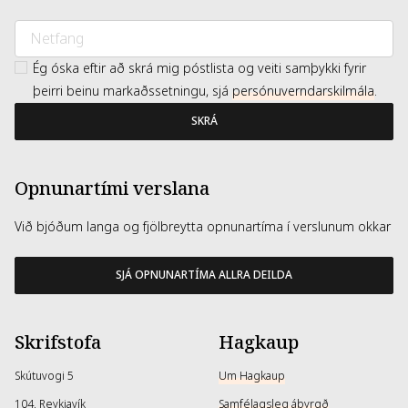
Ég óska eftir að skrá mig póstlista og veiti samþykki fyrir
þeirri beinu markaðssetningu, sjá
persónuverndarskilmála
.
SKRÁ
Opnunartími verslana
Við bjóðum langa og fjölbreytta opnunartíma í verslunum okkar
SJÁ OPNUNARTÍMA ALLRA DEILDA
Skrifstofa
Hagkaup
Skútuvogi 5
Um Hagkaup
104, Reykjavík
Samfélagsleg ábyrgð