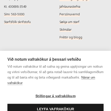
Kt. 430698-3549
Jafnlaunastefna
Sími: 563-5000
Persónuvernd
Starfsfólk skrifstofu
Sækja um starf
Skilmálar
Fréttir og blogg
Þjónusta
Samfélagsmiðlar
Við notum vafrakökur á þessari vefsíðu
Afhendingarmöguleikar
Instagram
Við notum vafrakökur til að safna og greina upplýsingar um notkun
og virkni vefsíðunnar, til að geta notað lausnir frá samfélagsmiðlum
Skilareglur
Instagram - Snyrtivara
og til að bæta efni og birta viðeigandi markaðsefni.
Nánar um
Algengar spurningar
Facebook
vafrakökur
Veisluréttir algengar spurningar
Facebook - Snyrtivara
Stillingar á vafrakökum
Viðskiptakort
Gjafakort
LEYFA VAFRAKÖKUR