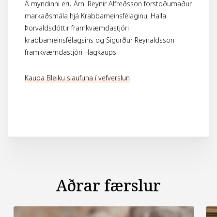
Á myndinni eru Árni Reynir Alfreðsson forstöðumaður
markaðsmála hjá Krabbameinsfélaginu, Halla
Þorvaldsdóttir framkvæmdastjóri
krabbameinsfélagsins og Sigurður Reynaldsson
framkvæmdastjóri Hagkaups.
Kaupa Bleiku slaufuna í vefverslun
Aðrar færslur