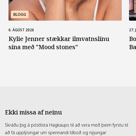
BLOGG
6. ÁGÚST 2026
27. 
Kylie Jenner stækkar ilmvatns­línu
Bo
sína með "Mood stones"
Ba
Ekki missa af neinu
Skráðu þig á póstlista Hagkaups til að vera með þeim fyrstu til
að fá upplýsingar um spennandi tilboð og nýjungar