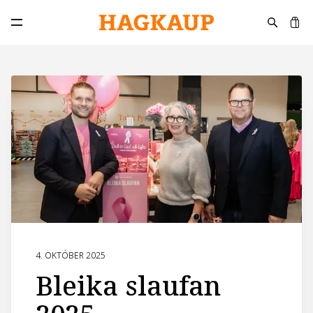
K
Opna aðalvalmynd
4. OKTÓBER 2025
Bleika slaufan