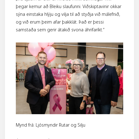
þegar kemur að Bleiku slaufunni. Viðskiptavinir okkar
sýna einstaka hlýju og vilja til að styðja við málefnið,
og við erum þeim afar þakklát. Það er þessi
samstaða sem gerir átakið svona áhrifaríkt.“
Mynd frá: Ljósmyndir Rutar og Silju