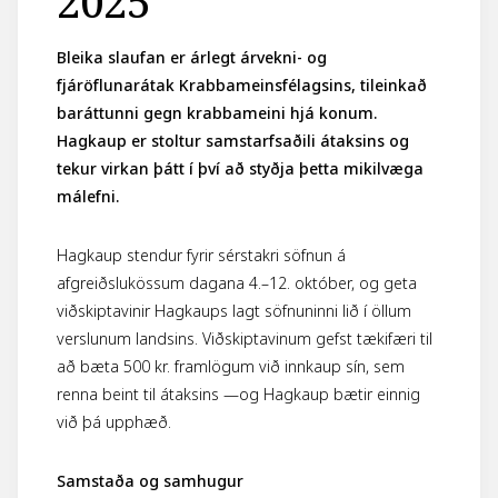
2025
Bleika slaufan er árlegt árvekni- og
fjáröflunarátak Krabbameinsfélagsins, tileinkað
baráttunni gegn krabbameini hjá konum.
Hagkaup er stoltur samstarfsaðili átaksins og
tekur virkan þátt í því að styðja þetta mikilvæga
málefni.
Hagkaup stendur fyrir sérstakri söfnun á
afgreiðslukössum dagana 4.–12. október, og geta
viðskiptavinir Hagkaups lagt söfnuninni lið í öllum
verslunum landsins. Viðskiptavinum gefst tækifæri til
að bæta 500 kr. framlögum við innkaup sín, sem
renna beint til átaksins —og Hagkaup bætir einnig
við þá upphæð.
Samstaða og samhugur