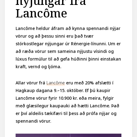
nýjungar frá
Lancôme
Lancôme heldur áfram að kynna spennandi nýjar
vörur og að þessu sinni eru það tvær
stórkostlegar nýjungar úr Rénergie-línunni. Um er
að ræða vörur sem sameina nýjustu vísindi og
lúxus formúlur til að gefa húðinni þinni einstakan
kraft, vernd og ljóma.
Allar vörur frá
Lancôme
eru með 20% afslætti í
Hagkaup dagana 9.–15. október. Ef þú kaupir
Lancôme vörur fyrir 10.900 kr. eða meira, fylgir
með glæsilegur kaupauki að hætti Lancôme. Það
er því aldeilis tækifæri til þess að prófa nýjar og
spennandi vörur.