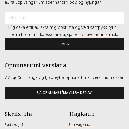
að fá upplýsingar um spennandi tilboð og nýjungar
Ég óska eftir að skrá mig póstlista og veiti samþykki fyrir
þeirri beinu markaðssetningu, sjá
persónuverndarskilmála
.
SKRÁ
Opnunartími verslana
Við bjóðum langa og fjölbreytta opnunartíma í verslunum okkar
SJÁ OPNUNARTÍMA ALLRA DEILDA
Skrifstofa
Hagkaup
Skútuvogi 5
Um Hagkaup