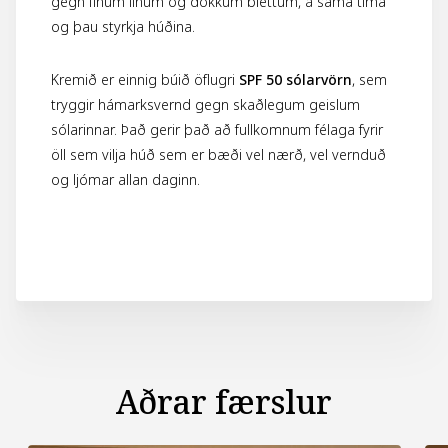
gegn fínum línum og dökkum blettum, á sama tíma
og þau styrkja húðina.
Kremið er einnig búið öflugri
SPF 50 sólarvörn
, sem
tryggir hámarksvernd gegn skaðlegum geislum
sólarinnar. Það gerir það að fullkomnum félaga fyrir
öll sem vilja húð sem er bæði vel nærð, vel vernduð
og ljómar allan daginn.
Aðrar færslur