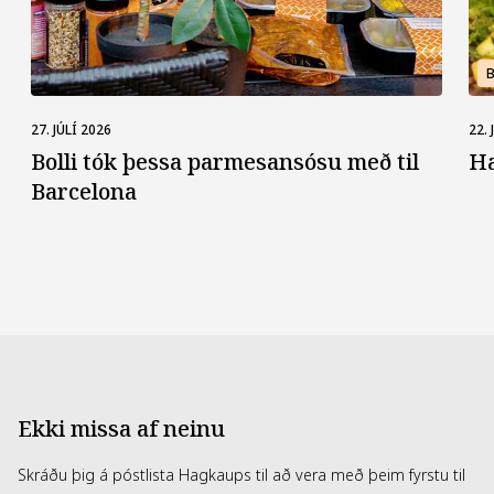
27. JÚLÍ 2026
22. 
Bolli tók þessa parmes­ansósu með til
H
Barcelona
Ekki missa af neinu
Skráðu þig á póstlista Hagkaups til að vera með þeim fyrstu til