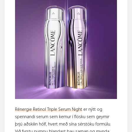
Rénergie Retinol Triple Serum Night
er nýtt og
spennandi serum sem kemur í flösku sem geymir
þrjú aðskilin hólf, hvert með sína sérstöku formúlu.
Við fyrstu pumpu blandast þau saman og mynda