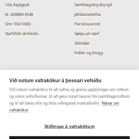
104, Reykjavík
Samfélagsleg ábyrgð
Kt. 430698-3549
Jafnlaunastefna
Sími: 563-5000
Persónuvernd
Starfsfólk skrifstofu
Sækja um starf
Skilmálar
Fréttir og blogg
Þjónusta
Samfélagsmiðlar
Við notum vafrakökur á þessari vefsíðu
Afhendingarmöguleikar
Instagram
Við notum vafrakökur til að safna og greina upplýsingar um notkun
og virkni vefsíðunnar, til að geta notað lausnir frá samfélagsmiðlum
Skilareglur
Instagram - Snyrtivara
og til að bæta efni og birta viðeigandi markaðsefni.
Nánar um
Algengar spurningar
Facebook
vafrakökur
Veisluréttir algengar spurningar
Facebook - Snyrtivara
Viðskiptakort
Stillingar á vafrakökum
Gjafakort