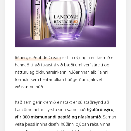
Rénergie Peptide Cream
er hin nýjungin en kremið er
hannað til að takast á við bæði umhverfisáreiti og
náttúruleg öldrunareinkenni húðarinnar, allt í einni
formúlu sem hentar öllum húðgerðum, jafnvel
viðkvæmri húð.
Það sem gerir kremið einstakt er sú staðreynd að
Lancôme hefur í fyrsta sinn sameinað
hýalúrónsýru,
yfir 300 mismunandi peptíð og níasínamíð
. Saman
veita þessi innihaldsefni húðinni djúpan raka, vinna