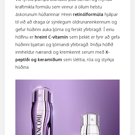
kraftmikla formúlu sem vinnur á öllum helstu
áskorunum húðarinnar. Hrein
retínólformúla
hjálpar
til við að draga úr sýnilegum öldrunareinkennum og
gefur húðinni auka ljóma og ferskt yfirbragð. Í einu
hólfinu er
hreint C-vítamín
sem þekkt er fyrir að gefa
húðinni bjartari og ljómandi yfirbragð. Þriðja hólfið
inniheldur nærandi og kremkennt serum með
X-
peptíði og keramíðum
sem sléttia, róa og styrkja
húðina.