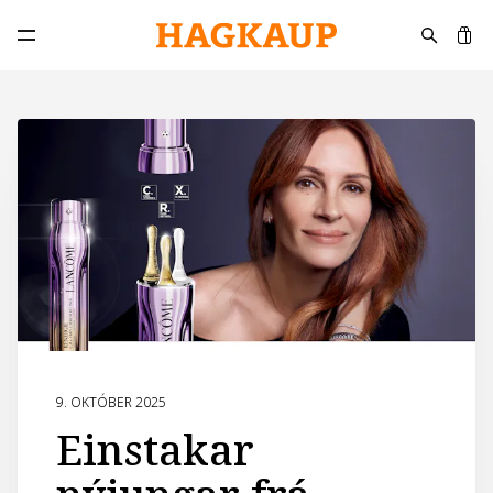
K
Opna aðalvalmynd
9. OKTÓBER 2025
Einstakar